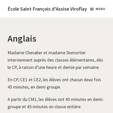
Passer
École Saint François d'Assise Viroflay
MENU
au
École
contenu
catholique
principal
diocésaine,
Anglais
sous
contrat
d’association
Madame Chevalier et madame Dumortier
interviennent auprès des classes élémentaires, dès
le CP, à raison d’une heure et demie par semaine.
En CP, CE1 et CE2, les élèves ont chacun deux fois
45 minutes, en demi groupe.
A partir du CM1, les élèves ont 45 minutes en demi-
groupe et 45 minutes en classe entière.