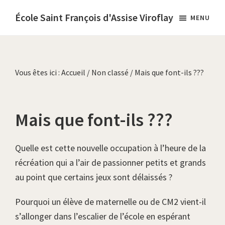
Passer
École Saint François d'Assise Viroflay
MENU
au
École
contenu
catholique
principal
diocésaine,
Vous êtes ici :
Accueil
/
Non classé
/
Mais que font-ils ???
sous
contrat
d’association
Mais que font-ils ???
Quelle est cette nouvelle occupation à l’heure de la
récréation qui a l’air de passionner petits et grands
au point que certains jeux sont délaissés ?
Pourquoi un élève de maternelle ou de CM2 vient-il
s’allonger dans l’escalier de l’école en espérant