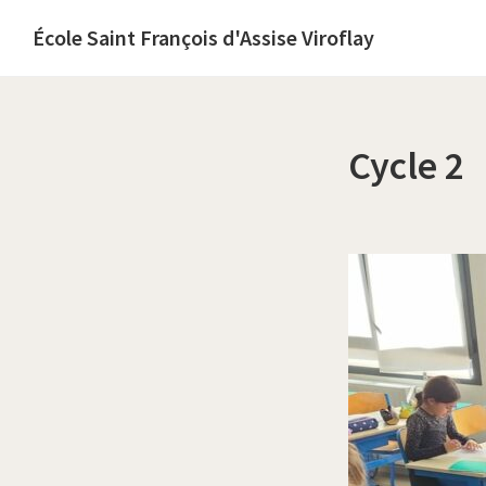
Passer
Passer
École Saint François d'Assise Viroflay
à
au
École
la
contenu
catholique
navigation
principal
diocésaine,
principale
Cycle 2
sous
contrat
d’association